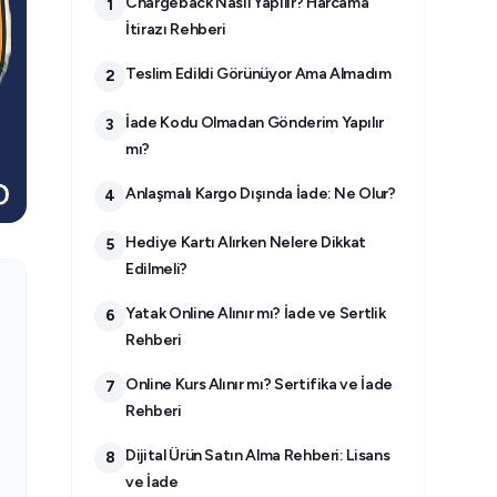
Chargeback Nasıl Yapılır? Harcama
1
İtirazı Rehberi
Teslim Edildi Görünüyor Ama Almadım
2
İade Kodu Olmadan Gönderim Yapılır
3
mı?
Anlaşmalı Kargo Dışında İade: Ne Olur?
4
Hediye Kartı Alırken Nelere Dikkat
5
Edilmeli?
Yatak Online Alınır mı? İade ve Sertlik
6
Rehberi
Online Kurs Alınır mı? Sertifika ve İade
7
Rehberi
Dijital Ürün Satın Alma Rehberi: Lisans
8
ve İade