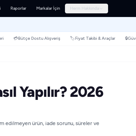
i
Raporlar
Markalar İçin
Herm Hakkında
ri
💳
Bütçe Dostu Alışveriş
🏷️
Fiyat Takibi & Araçlar
🔒
Güve
sıl Yapılır? 2026
lim edilmeyen ürün, iade sorunu, süreler ve