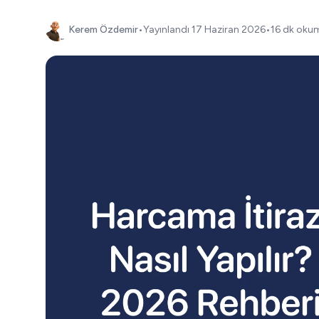
Kerem Özdemir
•
Yayınlandı
17 Haziran 2026
•
16 dk okum