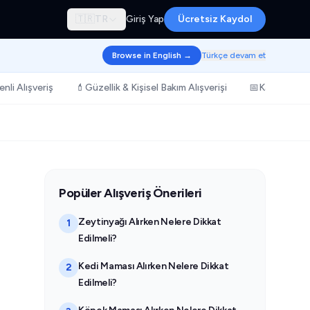
🇹🇷
TR
Giriş Yap
Ücretsiz Kaydol
Browse in English →
Türkçe devam et
nli Alışveriş
💄
Güzellik & Kişisel Bakım Alışverişi
📅
Kampanya & 
Popüler Alışveriş Önerileri
Zeytinyağı Alırken Nelere Dikkat
1
Edilmeli?
Kedi Maması Alırken Nelere Dikkat
2
Edilmeli?