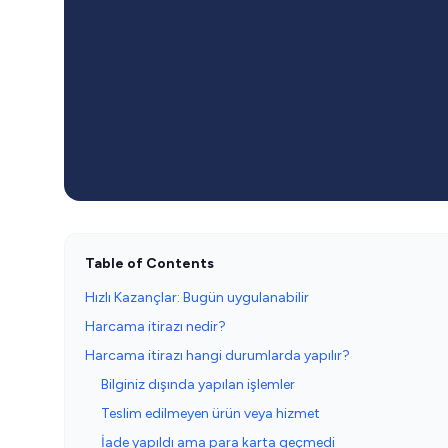
Table of Contents
Hızlı Kazançlar: Bugün uygulanabilir
Harcama itirazı nedir?
Harcama itirazı hangi durumlarda yapılır?
Bilginiz dışında yapılan işlemler
Teslim edilmeyen ürün veya hizmet
İade yapıldı ama para karta geçmedi