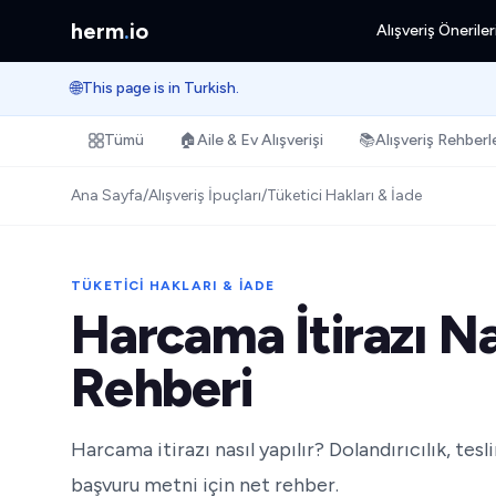
herm
.
io
Alışveriş Öneriler
🌐
This page is in Turkish.
Tümü
🏠
Aile & Ev Alışverişi
📚
Alışveriş Rehberle
Ana Sayfa
/
Alışveriş İpuçları
/
Tüketici Hakları & İade
TÜKETICI HAKLARI & İADE
Harcama İtirazı Na
Rehberi
Harcama itirazı nasıl yapılır? Dolandırıcılık, tes
başvuru metni için net rehber.