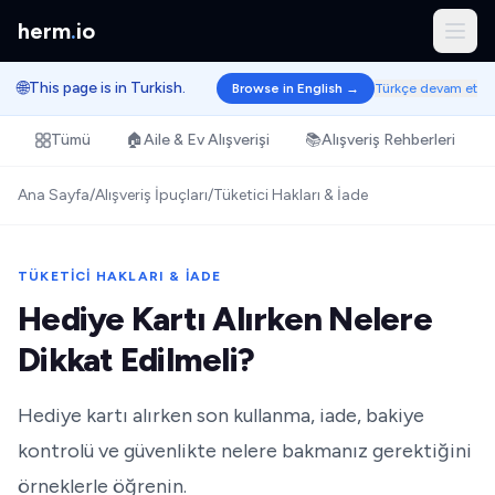
herm
.
io
🌐
This page is in Turkish.
Browse in English →
Türkçe devam et
Tümü
🏠
Aile & Ev Alışverişi
📚
Alışveriş Rehberleri
Ana Sayfa
/
Alışveriş İpuçları
/
Tüketici Hakları & İade
TÜKETICI HAKLARI & İADE
Hediye Kartı Alırken Nelere
Dikkat Edilmeli?
Hediye kartı alırken son kullanma, iade, bakiye
kontrolü ve güvenlikte nelere bakmanız gerektiğini
örneklerle öğrenin.