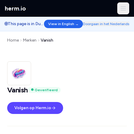
herm
.
io
🌐
This page is in Dutch.
View in English →
Doorgaan in het Nederlands
Home
Merken
Vanish
Vanish
Geverifieerd
Volgen op Herm.io