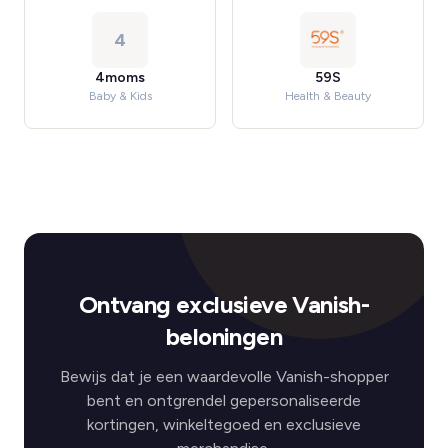
4
4moms
59S
Baby & Kids
Health & Beauty
Ontvang exclusieve Vanish-
beloningen
Bewijs dat je een waardevolle Vanish-shopper
bent en ontgrendel gepersonaliseerde
kortingen, winkeltegoed en exclusieve