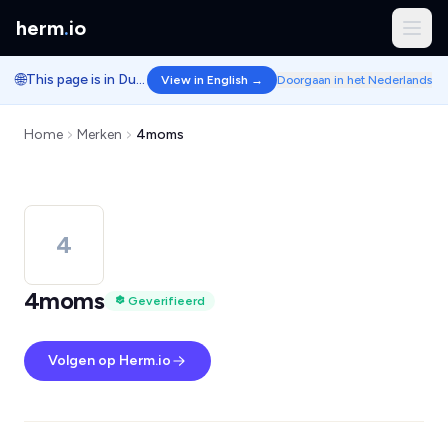
herm
.
io
🌐
This page is in Dutch.
View in English →
Doorgaan in het Nederlands
Home
Merken
4moms
4
4moms
Geverifieerd
Volgen op Herm.io