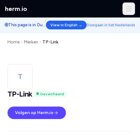
herm
.
io
🌐
This page is in Dutch.
View in English →
Doorgaan in het Nederlands
Home
Merken
TP-Link
T
TP-Link
Geverifieerd
Volgen op Herm.io