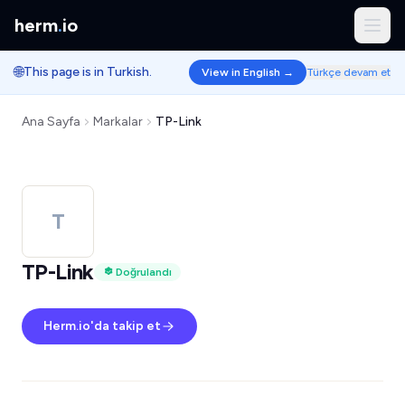
herm
.
io
🌐
This page is in Turkish.
View in English →
Türkçe devam et
Ana Sayfa
Markalar
TP-Link
T
TP-Link
Doğrulandı
Herm.io'da takip et