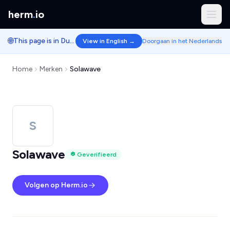
herm
.
io
🌐
This page is in Dutch.
View in English →
Doorgaan in het Nederlands
Home
Merken
Solawave
S
Solawave
Geverifieerd
Volgen op Herm.io