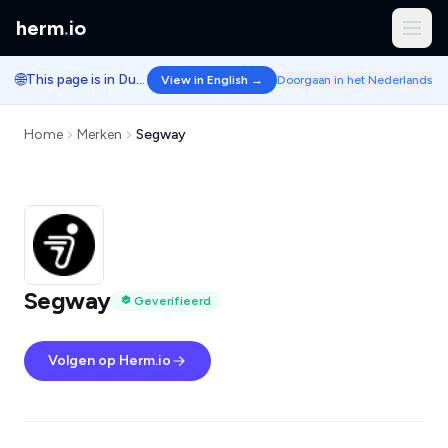
herm
.
io
🌐
This page is in Dutch.
View in English →
Doorgaan in het Nederlands
Home
Merken
Segway
Segway
Geverifieerd
Volgen op Herm.io