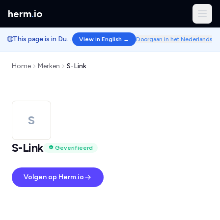
herm
.
io
🌐
This page is in Dutch.
View in English →
Doorgaan in het Nederlands
Home
Merken
S-Link
S
S-Link
Geverifieerd
Volgen op Herm.io