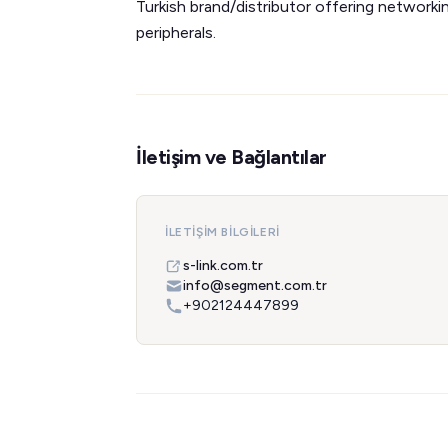
Turkish brand/distributor offering networki
peripherals.
İletişim ve Bağlantılar
İLETIŞIM BILGILERI
s-link.com.tr
info@segment.com.tr
+902124447899