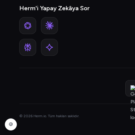
Herm'i Yapay Zekâya Sor
© 2026 Herm.io. Tüm hakları saklıdır.
🍪