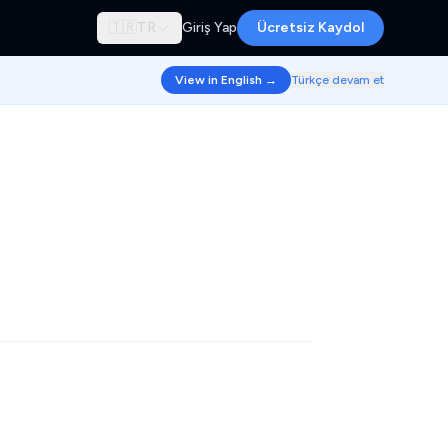
🇹🇷
TR
Giriş Yap
Ücretsiz Kaydol
View in English →
Türkçe devam et