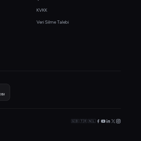
KVKK
Veri Silme Talebi
ısı
🇬🇧 🇹🇷 🇳🇱