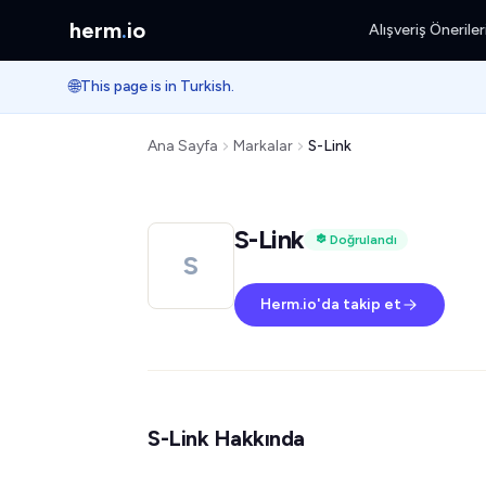
herm
.
io
Alışveriş Öneriler
🌐
This page is in Turkish.
Ana Sayfa
Markalar
S-Link
S-Link
Doğrulandı
S
Herm.io'da takip et
S-Link Hakkında