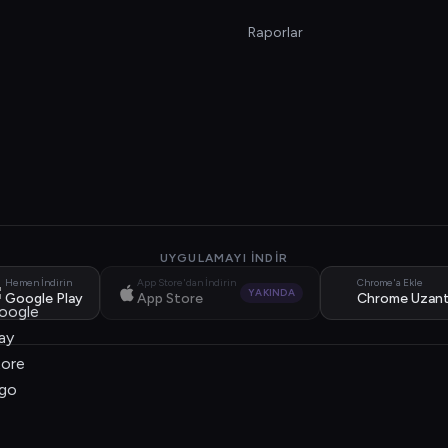
Raporlar
UYGULAMAYI İNDIR
Hemen İndirin
App Store'dan İndirin
Chrome'a Ekle
YAKINDA
Google Play
App Store
Chrome Uzant