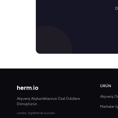
D
herm
.
io
ÜRÜN
Alışveriş Ön
Alışveriş Alışkanlıklarınızı Özel Ödüllere
Dönüştürün
Markalar İ
Londra, İngiltere'de kuruldu