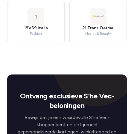
1
19V69 Italia
21 Trans-Dermal
Fashion
Health & Beauty
Ontvang exclusieve S'he Vec-
beloningen
Bewijs dat je een waardevolle S'he Vec-
shopper bent en ontgrendel
gepersonaliseerde kortingen, winkeltegoed en