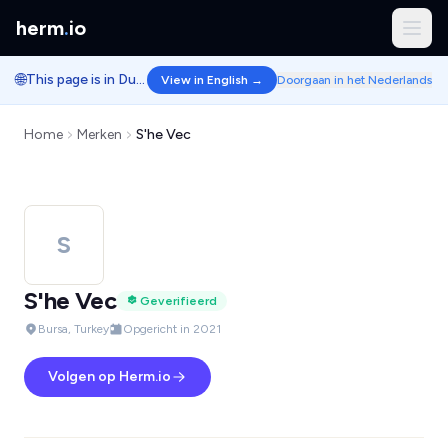
herm
.
io
🌐
This page is in Dutch.
View in English →
Doorgaan in het Nederlands
Home
Merken
S'he Vec
S
S'he Vec
Geverifieerd
Bursa, Turkey
Opgericht in 2021
Volgen op Herm.io