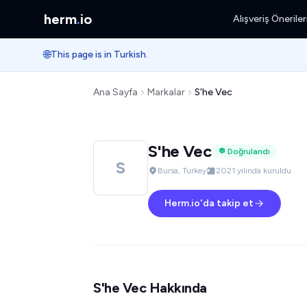
herm
.
io
Alışveriş Öneriler
🌐
This page is in Turkish.
Ana Sayfa
Markalar
S'he Vec
S'he Vec
Doğrulandı
S
Bursa, Turkey
2021 yılında kuruldu
Herm.io'da takip et
S'he Vec Hakkında