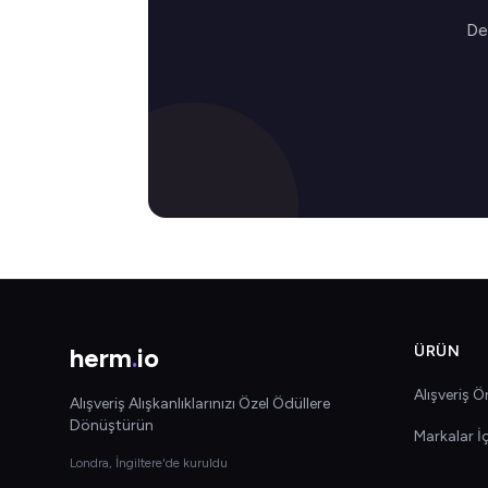
Değ
herm
.
io
ÜRÜN
Alışveriş Ön
Alışveriş Alışkanlıklarınızı Özel Ödüllere
Dönüştürün
Markalar İ
Londra, İngiltere'de kuruldu