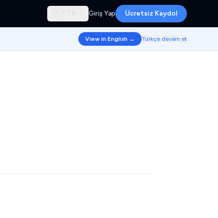
🇹🇷
TR
Giriş Yap
Ücretsiz Kaydol
View in English →
Türkçe devam et