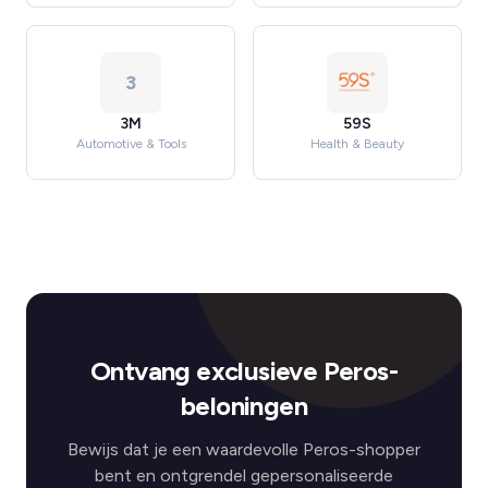
3
3M
59S
Automotive & Tools
Health & Beauty
Ontvang exclusieve Peros-
beloningen
Bewijs dat je een waardevolle Peros-shopper
bent en ontgrendel gepersonaliseerde