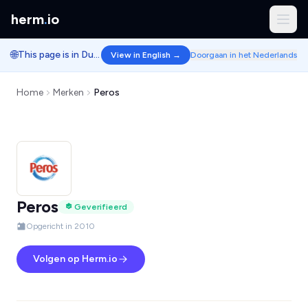
herm
.
io
🌐
This page is in Dutch.
View in English →
Doorgaan in het Nederlands
Home
Merken
Peros
Peros
Geverifieerd
Opgericht in 2010
Volgen op Herm.io