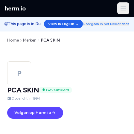
herm
.
io
🌐
This page is in Dutch.
View in English →
Doorgaan in het Nederlands
Home
Merken
PCA SKIN
P
PCA SKIN
Geverifieerd
Opgericht in 1994
Volgen op Herm.io