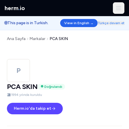
herm
.
io
🌐
This page is in Turkish.
View in English →
Türkçe devam et
Ana Sayfa
Markalar
PCA SKIN
P
PCA SKIN
Doğrulandı
1994 yılında kuruldu
Herm.io'da takip et