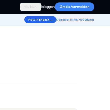
🇳🇱
NL
Inloggen
Gratis Aanmelden
View in English →
Doorgaan in het Nederlands