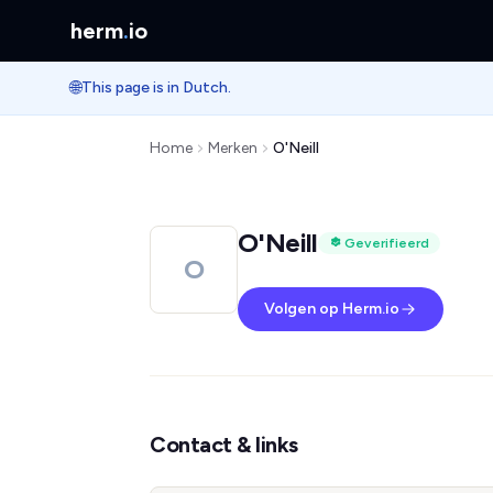
herm
.
io
🌐
This page is in Dutch.
Home
Merken
O'Neill
O'Neill
Geverifieerd
O
Volgen op Herm.io
Contact & links