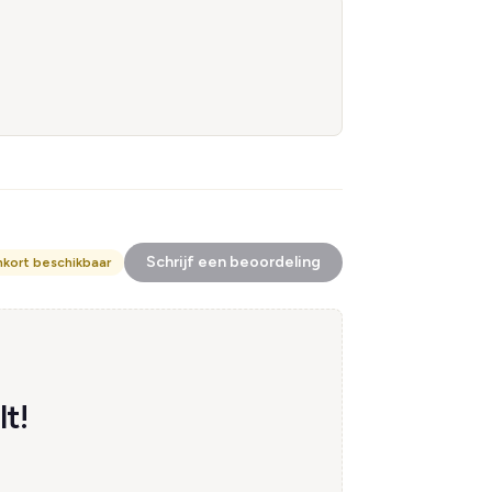
Schrijf een beoordeling
nkort beschikbaar
t!