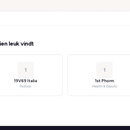
en leuk vindt
1
1
19V69 Italia
1st Phorm
Fashion
Health & Beauty