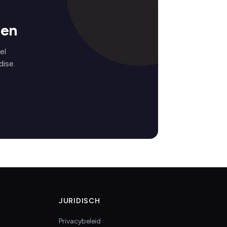
gen
el
ise.
JURIDISCH
Privacybeleid