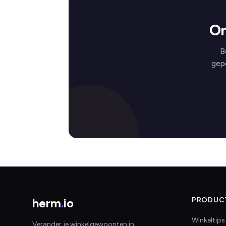
On
B
gep
herm
.
io
PRODUC
Winkeltips
Verander je winkelgewoonten in