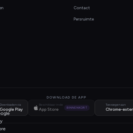
en
Contact
Persruimte
DOWNLOAD DE APP
Downloaden via
Beschikbaar in de
Toevoegen aan
BINNENKORT
Google Play
App Store
Chrome-exten