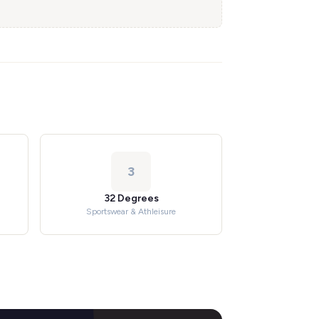
3
32 Degrees
Sportswear & Athleisure