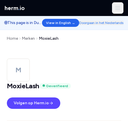
herm
.
io
🌐
This page is in Dutch.
View in English →
Doorgaan in het Nederlands
Home
Merken
MoxieLash
M
MoxieLash
Geverifieerd
Volgen op Herm.io