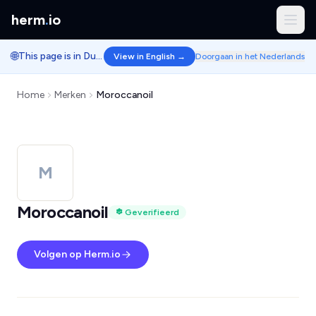
herm
.
io
🌐
This page is in Dutch.
View in English →
Doorgaan in het Nederlands
Home
Merken
Moroccanoil
M
Moroccanoil
Geverifieerd
Volgen op Herm.io