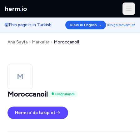
herm
.
io
🌐
This page is in Turkish.
View in English →
Türkçe devam et
Ana Sayfa
Markalar
Moroccanoil
M
Moroccanoil
Doğrulandı
Herm.io'da takip et