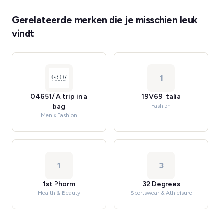
Gerelateerde merken die je misschien leuk
vindt
1
04651/ A trip in a
19V69 Italia
bag
Fashion
Men's Fashion
1
3
1st Phorm
32 Degrees
Health & Beauty
Sportswear & Athleisure