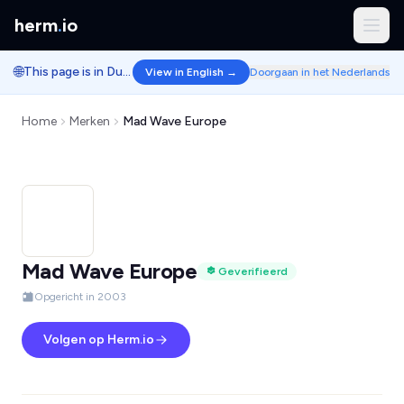
herm
.
io
🌐
This page is in Dutch.
View in English →
Doorgaan in het Nederlands
Home
Merken
Mad Wave Europe
Mad Wave Europe
Geverifieerd
Opgericht in 2003
Volgen op Herm.io