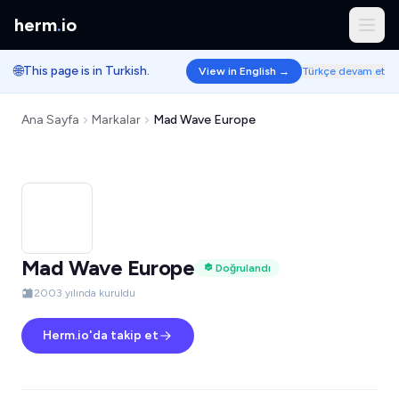
herm
.
io
🌐
This page is in Turkish.
View in English →
Türkçe devam et
Ana Sayfa
Markalar
Mad Wave Europe
Mad Wave Europe
Doğrulandı
2003 yılında kuruldu
Herm.io'da takip et