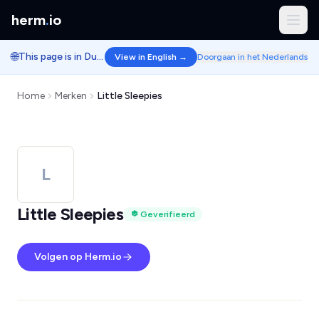
herm
.
io
🌐
This page is in Dutch.
View in English →
Doorgaan in het Nederlands
Home
Merken
Little Sleepies
L
Little Sleepies
Geverifieerd
Volgen op Herm.io