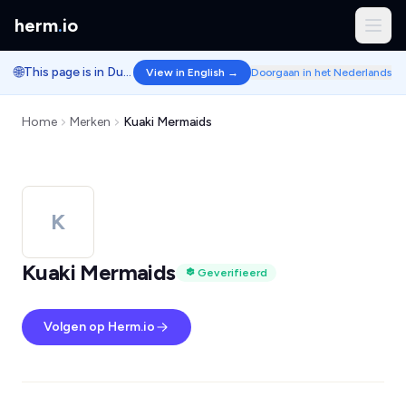
herm
.
io
🌐
This page is in Dutch.
View in English →
Doorgaan in het Nederlands
Home
Merken
Kuaki Mermaids
K
Kuaki Mermaids
Geverifieerd
Volgen op Herm.io