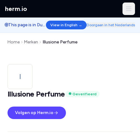
herm
.
io
🌐
This page is in Dutch.
View in English →
Doorgaan in het Nederlands
Home
Merken
Illusione Perfume
I
Illusione Perfume
Geverifieerd
Volgen op Herm.io