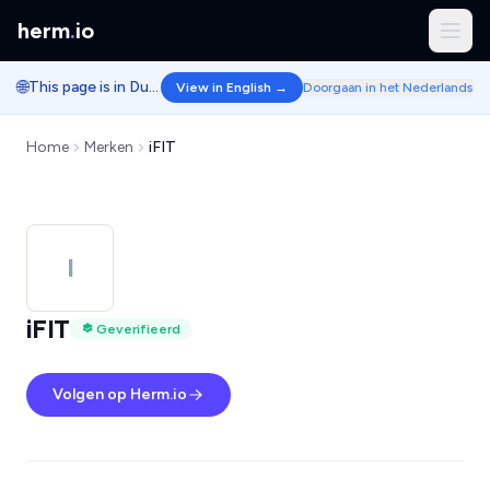
herm
.
io
🌐
This page is in Dutch.
View in English →
Doorgaan in het Nederlands
Home
Merken
iFIT
I
iFIT
Geverifieerd
Volgen op Herm.io