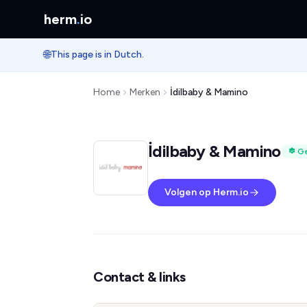
herm
.
io
🌐
This page is in Dutch.
Home
Merken
İdilbaby & Mamino
İdilbaby & Mamino
Ge
Volgen op Herm.io
Contact & links