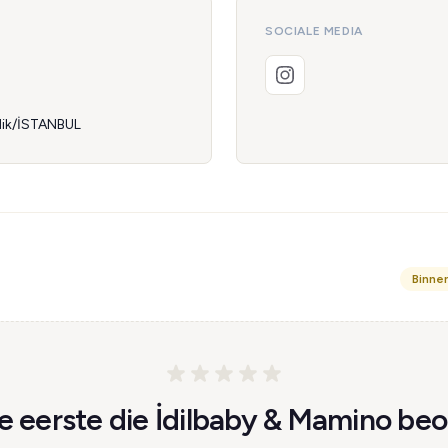
SOCIALE MEDIA
ndik/İSTANBUL
Binne
 eerste die İdilbaby & Mamino beo