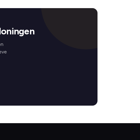
loningen
en
eve