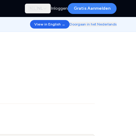
🇳🇱
NL
Inloggen
Gratis Aanmelden
View in English →
Doorgaan in het Nederlands