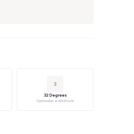
3
32 Degrees
Sportswear & Athleisure