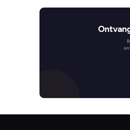
Ontvang
B
on