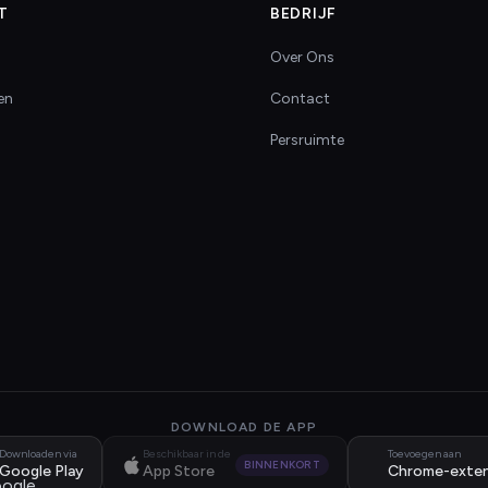
T
BEDRIJF
Over Ons
en
Contact
Persruimte
DOWNLOAD DE APP
Downloaden via
Beschikbaar in de
Toevoegen aan
BINNENKORT
Google Play
App Store
Chrome-exten