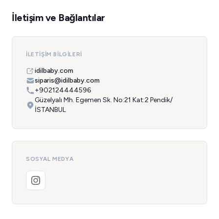
İletişim ve Bağlantılar
İLETIŞIM BILGILERI
idilbaby.com
siparis@idilbaby.com
+902124444596
Güzelyalı Mh. Egemen Sk. No:21 Kat:2 Pendik/
İSTANBUL
SOSYAL MEDYA