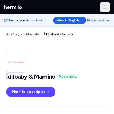
herm
.
io
🌐
This page is in Turkish.
View in English →
Türkçe devam et
Ana Sayfa
Markalar
İdilbaby & Mamino
İdilbaby & Mamino
Doğrulandı
Herm.io'da takip et