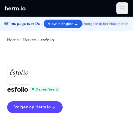
herm
.
io
🌐
This page is in Dutch.
View in English →
Doorgaan in het Nederlands
Home
Merken
esfolio
esfolio
Geverifieerd
Volgen op Herm.io