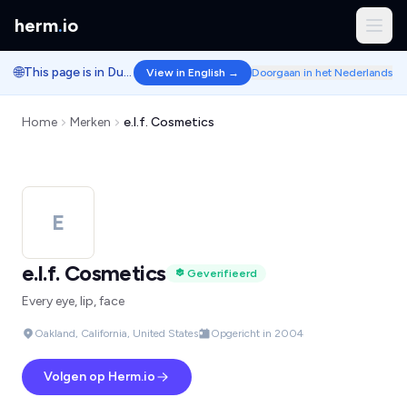
herm
.
io
🌐
This page is in Dutch.
View in English →
Doorgaan in het Nederlands
Home
Merken
e.l.f. Cosmetics
E
e.l.f. Cosmetics
Geverifieerd
Every eye, lip, face
Oakland, California, United States
Opgericht in 2004
Volgen op Herm.io