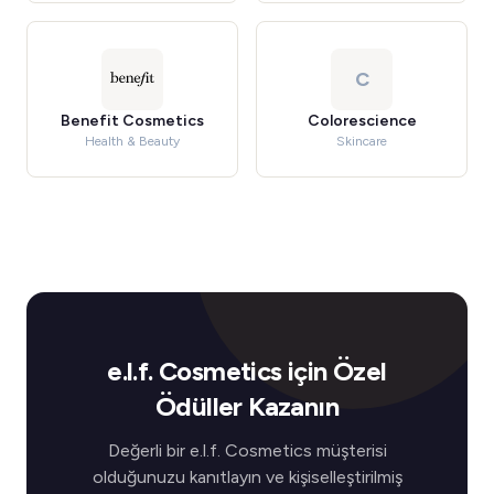
C
Benefit Cosmetics
Colorescience
Health & Beauty
Skincare
e.l.f. Cosmetics için Özel
Ödüller Kazanın
Değerli bir e.l.f. Cosmetics müşterisi
olduğunuzu kanıtlayın ve kişiselleştirilmiş