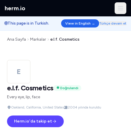
herm
.
io
🌐
This page is in Turkish.
View in English →
Türkçe devam et
Ana Sayfa
Markalar
e.l.f. Cosmetics
E
e.l.f. Cosmetics
Doğrulandı
Every eye, lip, face
Oakland, California, United States
2004 yılında kuruldu
Herm.io'da takip et