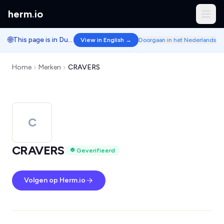
herm
.
io
🌐
This page is in Dutch.
View in English →
Doorgaan in het Nederlands
Home
Merken
CRAVERS
C
CRAVERS
Geverifieerd
Volgen op Herm.io