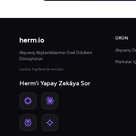
herm
.
io
ÜRÜN
Alışveriş Ön
Alışveriş Alışkanlıklarınızı Özel Ödüllere
Dönüştürün
Markalar İ
Londra, İngiltere'de kuruldu
Herm'i Yapay Zekâya Sor