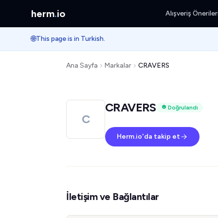
herm
.
io
Alışveriş Öneriler
🌐
This page is in Turkish.
Ana Sayfa
Markalar
CRAVERS
CRAVERS
Doğrulandı
C
Herm.io'da takip et
İletişim ve Bağlantılar