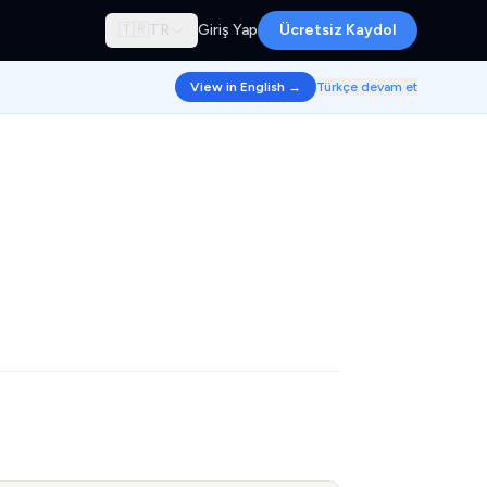
🇹🇷
TR
Giriş Yap
Ücretsiz Kaydol
View in English →
Türkçe devam et