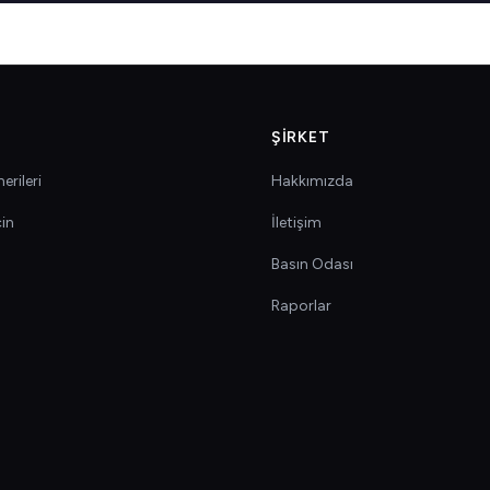
ŞIRKET
erileri
Hakkımızda
çin
İletişim
Basın Odası
Raporlar