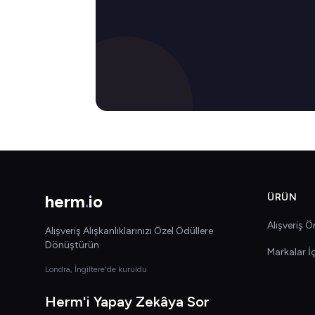
herm
.
io
ÜRÜN
Alışveriş Ön
Alışveriş Alışkanlıklarınızı Özel Ödüllere
Dönüştürün
Markalar İ
Londra, İngiltere'de kuruldu
Herm'i Yapay Zekâya Sor