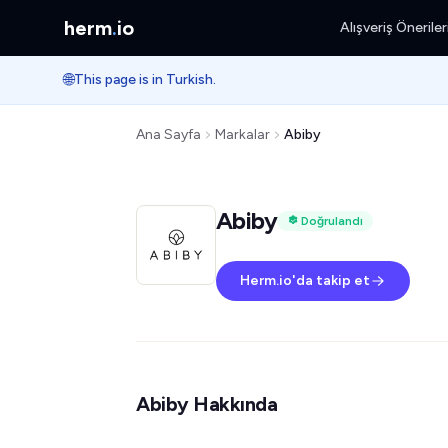
herm
.
io
Alışveriş Öneriler
🌐
This page is in Turkish.
Ana Sayfa
Markalar
Abiby
Abiby
Doğrulandı
Herm.io'da takip et
Abiby Hakkında