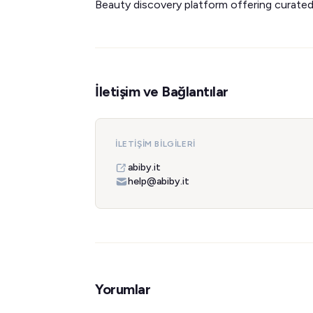
Beauty discovery platform offering curated
İletişim ve Bağlantılar
İLETIŞIM BILGILERI
abiby.it
help@abiby.it
Yorumlar