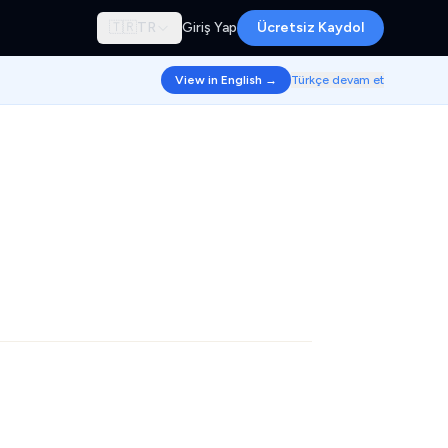
🇹🇷
TR
Giriş Yap
Ücretsiz Kaydol
View in English →
Türkçe devam et