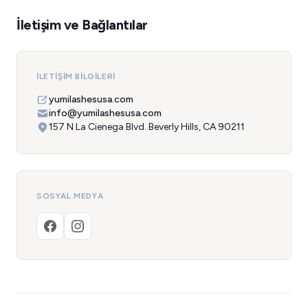
İletişim ve Bağlantılar
İLETIŞIM BILGILERI
yumilashesusa.com
info@yumilashesusa.com
157 N La Cienega Blvd. Beverly Hills, CA 90211
SOSYAL MEDYA