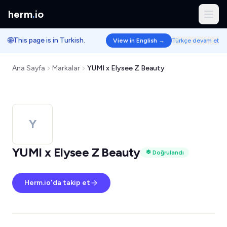
herm
.
io
🌐
This page is in Turkish.
View in English →
Türkçe devam et
Ana Sayfa
Markalar
YUMI x Elysee Z Beauty
Y
YUMI x Elysee Z Beauty
Doğrulandı
Herm.io'da takip et