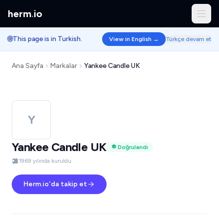
herm
.
io
🌐
This page is in Turkish.
View in English →
Türkçe devam et
Ana Sayfa
Markalar
Yankee Candle UK
Y
Yankee Candle UK
Doğrulandı
1969 yılında kuruldu
Herm.io'da takip et