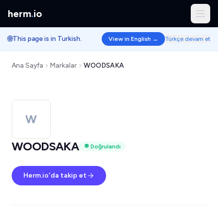
herm
.
io
🌐
This page is in Turkish.
View in English →
Türkçe devam et
Ana Sayfa
Markalar
WOODSAKA
W
WOODSAKA
Doğrulandı
Herm.io'da takip et