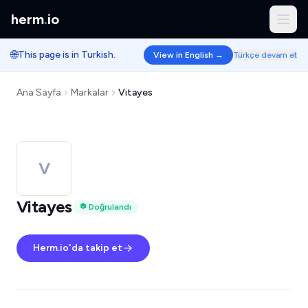
herm
.
io
🌐
This page is in Turkish.
View in English →
Türkçe devam et
Ana Sayfa
Markalar
Vitayes
V
Vitayes
Doğrulandı
Herm.io'da takip et