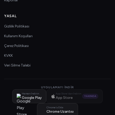
Raporlar
YASAL
Gizlilik Politikası
Kullanım Koşulları
Çerez Politikası
KVKK
Veri Silme Talebi
UYGULAMAYI İNDIR
Hemen İndirin
App Store'dan İndirin
YAKINDA
Google Play
App Store
Chrome'a Ekle
Chrome Uzantısı