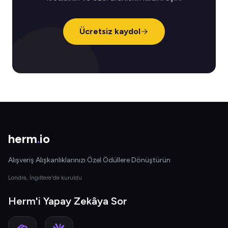
Ücretsiz kaydol
herm
.
io
Alışveriş Alışkanlıklarınızı Özel Ödüllere Dönüştürün
Londra, İngiltere'de kuruldu
Herm'i Yapay Zekâya Sor