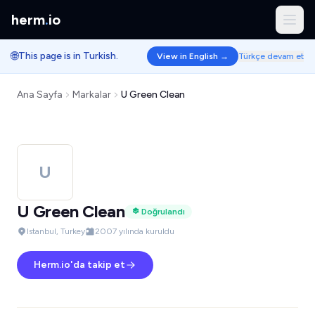
herm
.
io
🌐
This page is in Turkish.
View in English →
Türkçe devam et
Ana Sayfa
Markalar
U Green Clean
U
U Green Clean
Doğrulandı
Istanbul, Turkey
2007 yılında kuruldu
Herm.io'da takip et