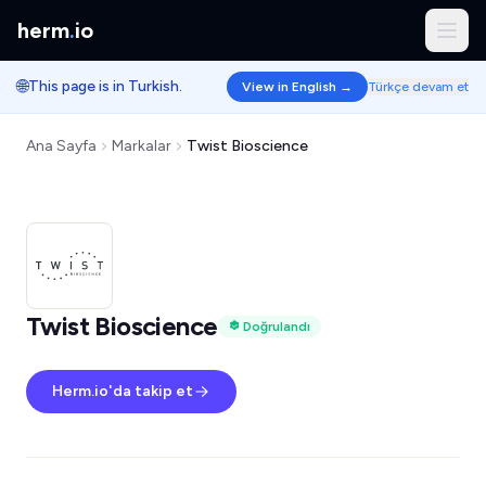
herm
.
io
🌐
This page is in Turkish.
View in English →
Türkçe devam et
Ana Sayfa
Markalar
Twist Bioscience
Twist Bioscience
Doğrulandı
Herm.io'da takip et