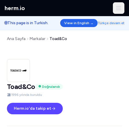
herm
.
io
🌐
This page is in Turkish.
View in English →
Türkçe devam et
Ana Sayfa
Markalar
Toad&Co
Toad&Co
Doğrulandı
1996 yılında kuruldu
Herm.io'da takip et