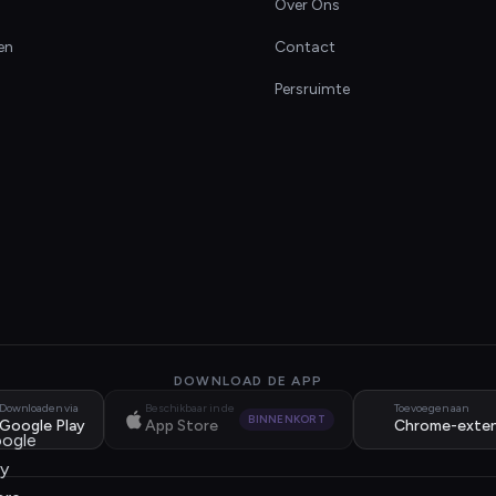
Over Ons
en
Contact
Persruimte
DOWNLOAD DE APP
Downloaden via
Beschikbaar in de
Toevoegen aan
BINNENKORT
Google Play
App Store
Chrome-exten