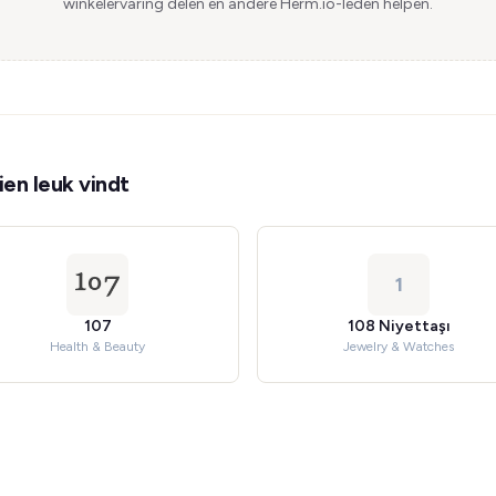
winkelervaring delen en andere Herm.io-leden helpen.
en leuk vindt
1
107
108 Niyettaşı
Health & Beauty
Jewelry & Watches