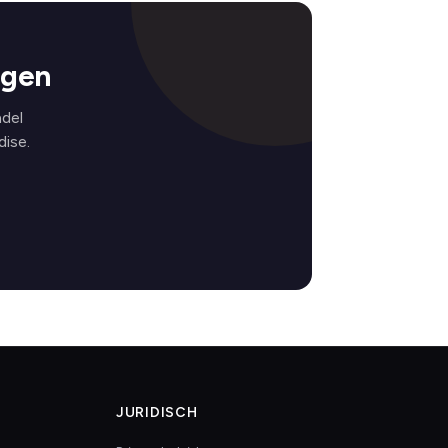
ngen
del
ise.
JURIDISCH