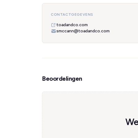
CONTACTGEGEVENS
toadandco.com
smccann@toadandco.com
Beoordelingen
We