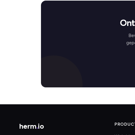
Ont
Be
gep
herm
.
io
PRODUC