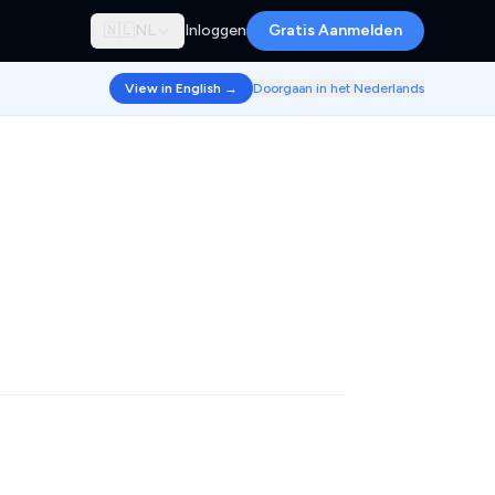
🇳🇱
NL
Inloggen
Gratis Aanmelden
View in English →
Doorgaan in het Nederlands