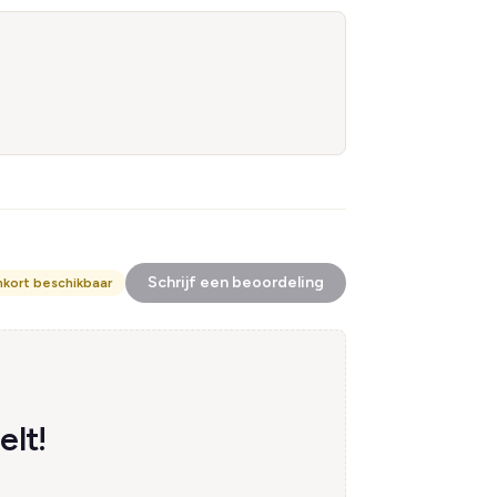
Schrijf een beoordeling
nkort beschikbaar
lt!