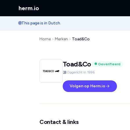
herm
.
io
🌐
This page is in Dutch.
Home
Merken
Toad&Co
Toad&Co
Geverifieerd
Opgericht in 1996
Volgen op Herm.io
Contact & links