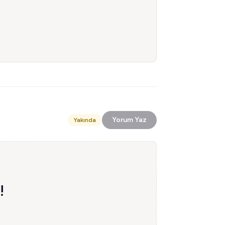
Yorum Yaz
Yakında
!