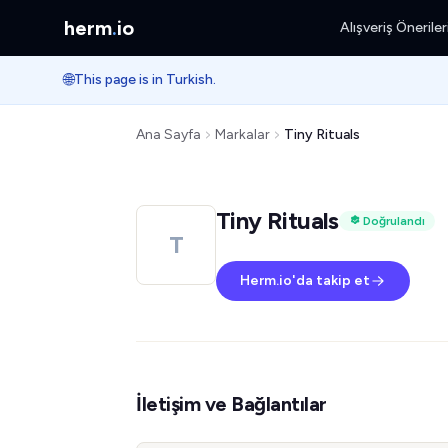
herm
.
io
Alışveriş Öneriler
🌐
This page is in Turkish.
Ana Sayfa
Markalar
Tiny Rituals
Tiny Rituals
Doğrulandı
T
Herm.io'da takip et
İletişim ve Bağlantılar