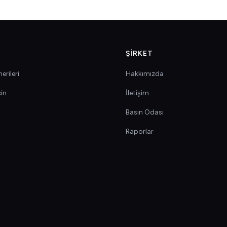
ŞIRKET
erileri
Hakkımızda
çin
İletişim
Basın Odası
Raporlar