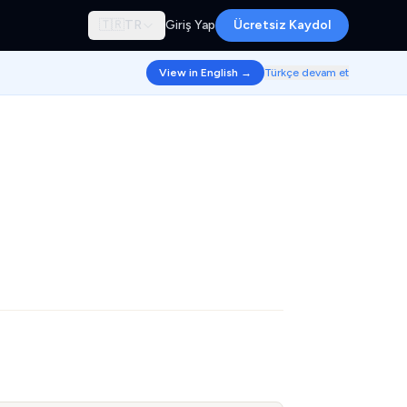
🇹🇷
TR
Giriş Yap
Ücretsiz Kaydol
View in English →
Türkçe devam et