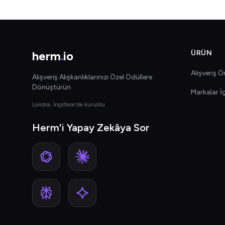
herm
.
io
ÜRÜN
Alışveriş Ön
Alışveriş Alışkanlıklarınızı Özel Ödüllere
Dönüştürün
Markalar İ
Londra, İngiltere'de kuruldu
Herm'i Yapay Zekâya Sor