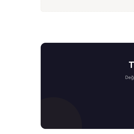
T
Değe