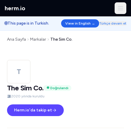
herm
.
io
🌐
This page is in Turkish.
View in English →
Türkçe devam et
Ana Sayfa
Markalar
The Sim Co.
T
The Sim Co.
Doğrulandı
2020 yılında kuruldu
Herm.io'da takip et