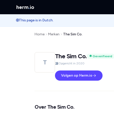
herm
.
io
🌐
This page is in Dutch.
Home
Merken
The Sim Co.
The Sim Co.
Geverifieerd
T
Opgericht in 2020
Volgen op Herm.io
Over The Sim Co.