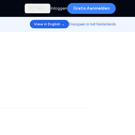
🇳🇱
NL
Inloggen
Gratis Aanmelden
View in English →
Doorgaan in het Nederlands