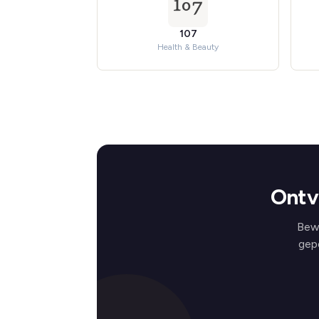
107
Health & Beauty
Ontv
Bewi
gep