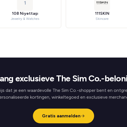
1
108 Niyettaşı
111SKIN
Jewelry & Watches
Skincare
ang exclusieve The Sim Co.-belon
js dat je een waardevolle The Sim Co.-shopper bent en ontgr
ersonaliseerde kortingen, winkeltegoed en exclusieve merchand
Gratis aanmelden