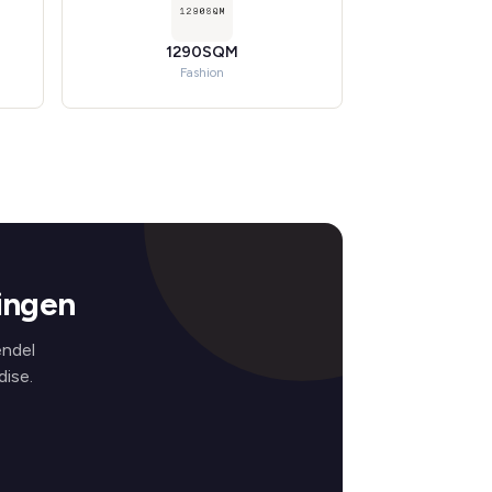
1290SQM
Fashion
ingen
endel
ise.