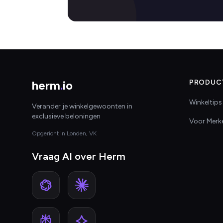
herm
.
io
PRODUC
Winkeltips
Verander je winkelgewoonten in
exclusieve beloningen
Voor Merk
Opgericht in Londen, VK
Vraag AI over Herm