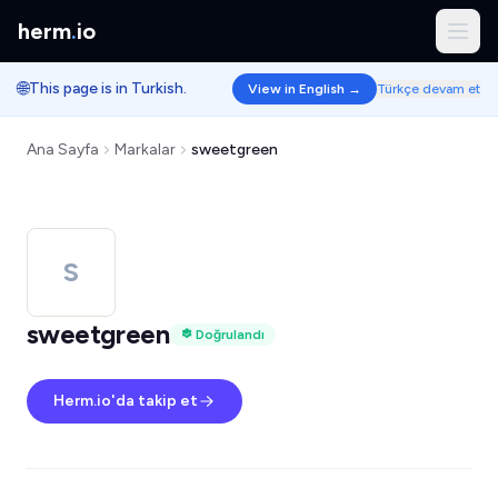
herm
.
io
🌐
This page is in Turkish.
View in English →
Türkçe devam et
Ana Sayfa
Markalar
sweetgreen
S
sweetgreen
Doğrulandı
Herm.io'da takip et