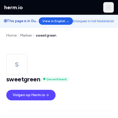
herm
.
io
🌐
This page is in Dutch.
View in English →
Doorgaan in het Nederlands
Home
Merken
sweetgreen
S
sweetgreen
Geverifieerd
Volgen op Herm.io