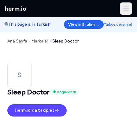
herm
.
io
🌐
This page is in Turkish.
View in English →
Türkçe devam et
Ana Sayfa
Markalar
Sleep Doctor
S
Sleep Doctor
Doğrulandı
Herm.io'da takip et