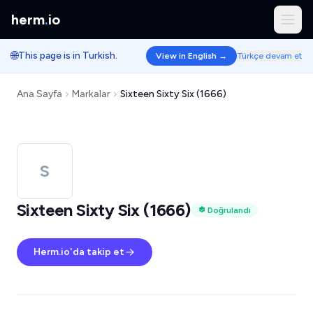
herm
.
io
🌐
This page is in Turkish.
View in English →
Türkçe devam et
Ana Sayfa
Markalar
Sixteen Sixty Six (1666)
S
Sixteen Sixty Six (1666)
Doğrulandı
Herm.io'da takip et