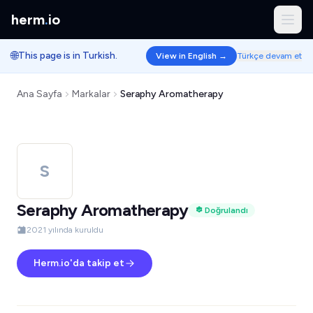
herm
.
io
🌐
This page is in Turkish.
View in English →
Türkçe devam et
Ana Sayfa
Markalar
Seraphy Aromatherapy
S
Seraphy Aromatherapy
Doğrulandı
2021 yılında kuruldu
Herm.io'da takip et