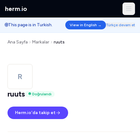
herm
.
io
🌐
This page is in Turkish.
View in English →
Türkçe devam et
Ana Sayfa
Markalar
ruuts
R
ruuts
Doğrulandı
Herm.io'da takip et