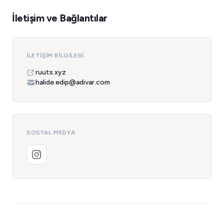
İletişim ve Bağlantılar
İLETIŞIM BILGILERI
ruuts.xyz
halide.edip@adivar.com
SOSYAL MEDYA